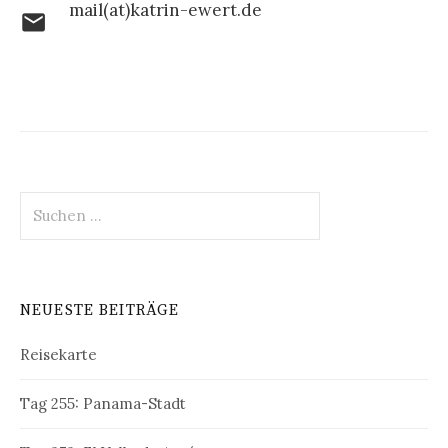
mail(at)katrin-ewert.de
mail
Suche
nach:
NEUESTE BEITRÄGE
Reisekarte
Tag 255: Panama-Stadt