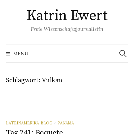
Springe
Katrin Ewert
zum
Inhalt
Freie Wissenschaftsjournalistin
Suche
nach:
MENÜ
Schlagwort:
Vulkan
LATEINAMERIKA-BLOG
PANAMA
/
Tag 241: Boquete