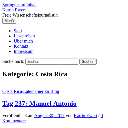
Springe zum Inhalt
Katrin Ewert
Freie Wissenschaftsjournalistin
Menü
Start
Leseproben
Über mich
Kontakt
Impressum
Suche nach:
Kategorie:
Costa Rica
Costa Rica
/
Lateinamerika-Blog
Tag 237: Manuel Antonio
Veröffentlicht
am
August 30, 2017
von
Katrin Ewert
/
0
Kommentare