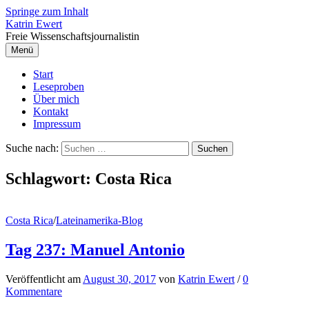
Springe zum Inhalt
Katrin Ewert
Freie Wissenschaftsjournalistin
Menü
Start
Leseproben
Über mich
Kontakt
Impressum
Suche nach:
Schlagwort:
Costa Rica
Costa Rica
/
Lateinamerika-Blog
Tag 237: Manuel Antonio
Veröffentlicht
am
August 30, 2017
von
Katrin Ewert
/
0
Kommentare