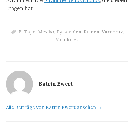
Pyramiden: Die
Pirámide de los Nichos
, die sieben
Etagen hat.
El Tajin
,
Mexiko
,
Pyramiden
,
Ruinen
,
Varacruz
,
Voladores
Katrin Ewert
Alle Beiträge von Katrin Ewert ansehen →