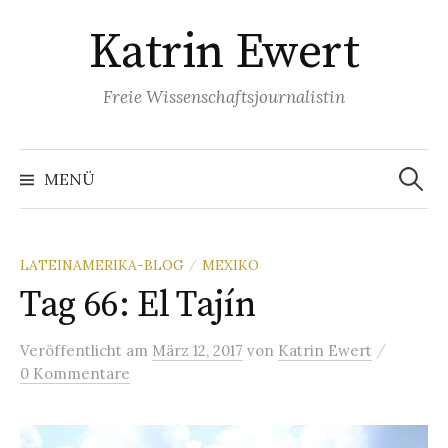
Springe
Katrin Ewert
zum
Inhalt
Freie Wissenschaftsjournalistin
Suche
nach:
MENÜ
LATEINAMERIKA-BLOG
MEXIKO
/
Tag 66: El Tajín
/
Veröffentlicht
am
März 12, 2017
von
Katrin Ewert
0 Kommentare