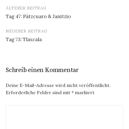
ÄLTERER BEITRAG
Beitrags-
Tag 47: Pátzcuaro & Janitzio
Navigation
NEUERER BEITRAG
Tag 73: Tlaxcala
Schreib einen Kommentar
Deine E-Mail-Adresse wird nicht veröffentlicht.
Erforderliche Felder sind mit
*
markiert