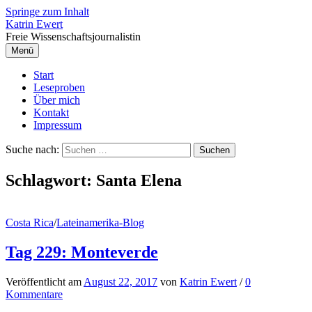
Springe zum Inhalt
Katrin Ewert
Freie Wissenschaftsjournalistin
Menü
Start
Leseproben
Über mich
Kontakt
Impressum
Suche nach:
Schlagwort:
Santa Elena
Costa Rica
/
Lateinamerika-Blog
Tag 229: Monteverde
Veröffentlicht
am
August 22, 2017
von
Katrin Ewert
/
0
Kommentare