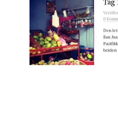
Tag 
Veröffe
0 Komm
Den le
San Jua
Pazifik
beiden 