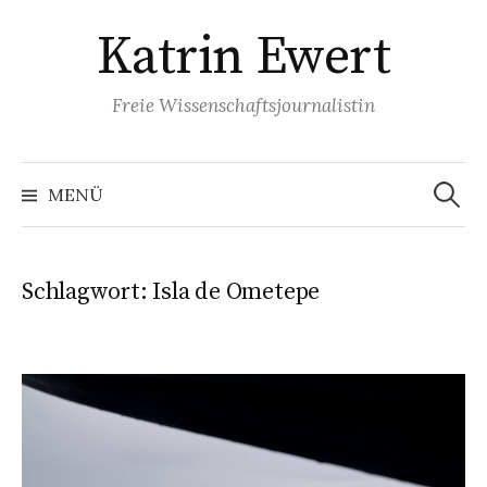
Springe
Katrin Ewert
zum
Inhalt
Freie Wissenschaftsjournalistin
Suche
nach:
MENÜ
Schlagwort:
Isla de Ometepe