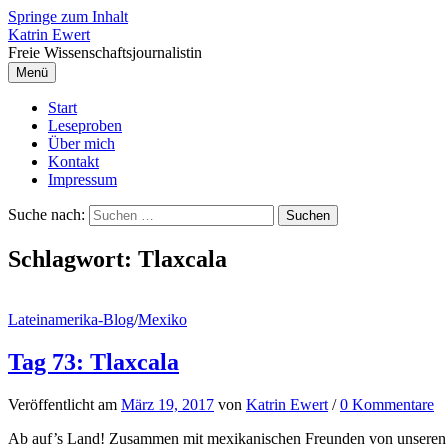
Springe zum Inhalt
Katrin Ewert
Freie Wissenschaftsjournalistin
Menü
Start
Leseproben
Über mich
Kontakt
Impressum
Suche nach:
Schlagwort:
Tlaxcala
Lateinamerika-Blog
/
Mexiko
Tag 73: Tlaxcala
Veröffentlicht
am
März 19, 2017
von
Katrin Ewert
/
0 Kommentare
Ab auf’s Land! Zusammen mit mexikanischen Freunden von unseren Ve