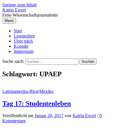
Springe zum Inhalt
Katrin Ewert
Freie Wissenschaftsjournalistin
Menü
Start
Leseproben
Über mich
Kontakt
Impressum
Suche nach:
Schlagwort:
UPAEP
Lateinamerika-Blog
/
Mexiko
Tag 17: Studentenleben
Veröffentlicht
am
Januar 20, 2017
von
Katrin Ewert
/
0
Kommentare