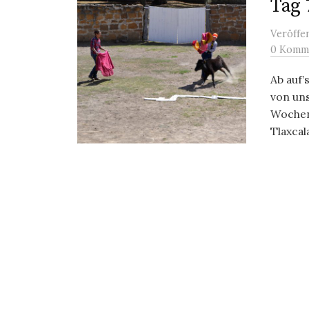
Tag 
Veröffe
0 Komm
Ab auf
von uns
Wochen
Tlaxcala